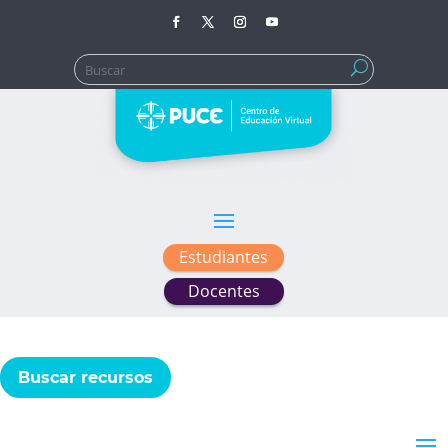
Buscar:
Estudiantes
Docentes
Buscar recursos