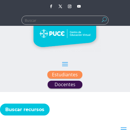
Buscar:
Estudiantes
Docentes
Buscar recursos