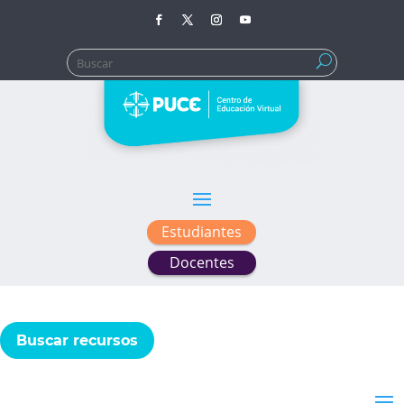
Buscar:
Estudiantes
Docentes
Buscar recursos