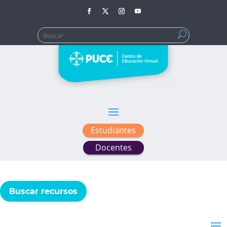
Buscar:
Estudiantes
Docentes
Buscar recursos