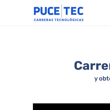
Carre
y obt