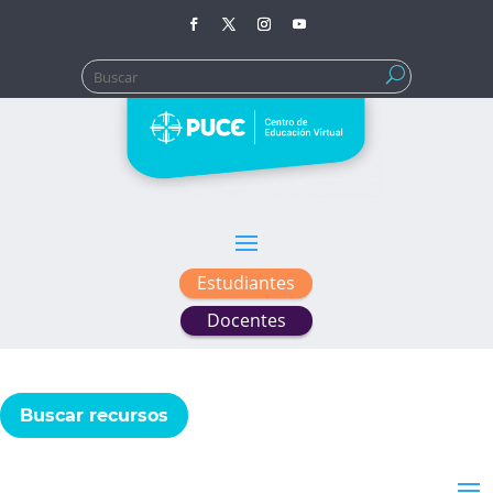
Buscar:
Estudiantes
Docentes
Buscar recursos