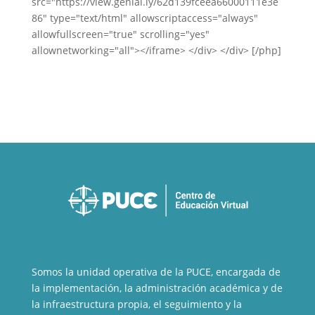
src="https://view.genial.ly/62d139fceea66000111e3e
86" type="text/html" allowscriptaccess="always"
allowfullscreen="true" scrolling="yes"
allownetworking="all"></iframe> </div> </div> [/php]
Somos la unidad operativa de la PUCE, encargada de
la implementación, la administración académica y de
la infraestructura propia, el seguimiento y la