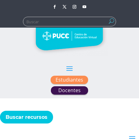
Buscar:
Estudiantes
Docentes
Buscar recursos